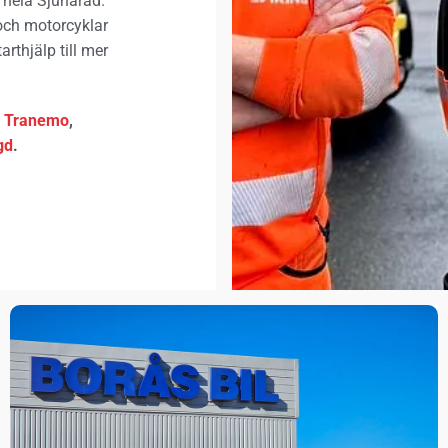
 hela Sjuhärad.
 och motorcyklar
arthjälp till mer
,
Tranemo
,
gd
.