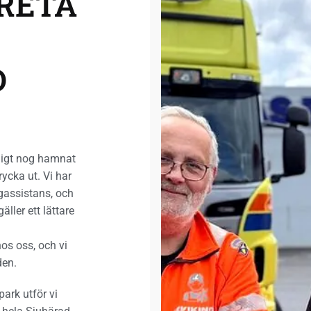
RETA
D
rligt nog hamnat
rycka ut. Vi har
gassistans, och
ller ett lättare
os oss, och vi
den.
rk utför vi