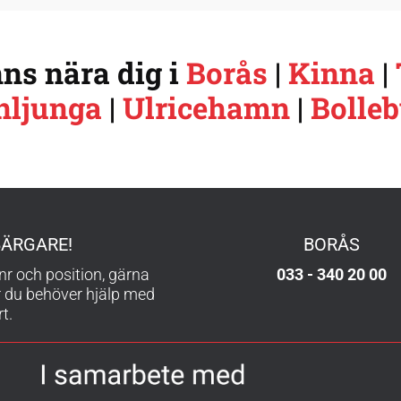
ns nära dig i
Borås
|
Kinna
|
nljunga
|
Ulricehamn
|
Bolle
BÄRGARE!
BORÅS
gnr och position, gärna
033 - 340 20 00
r du behöver hjälp med
t.