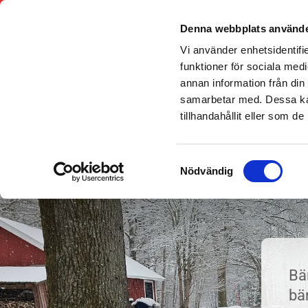
Denna webbplats använde
Vi använder enhetsidentifie
funktioner för sociala medi
annan information från din
samarbetar med. Dessa kan
tillhandahållit eller som d
Bärgare Borås
Samtyckesval
Nödvändig
Bä
bä