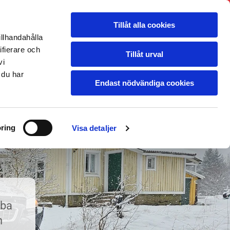
S
BÄRGNING
TRANSPORT
OM OSS
Tillåt alla cookies
illhandahålla
ifierare och
Tillåt urval
vi
BLOGG
KONTAKT
 du har
Endast nödvändiga cookies
Prisförfrågan transport
ring
Visa detaljer
bba
h