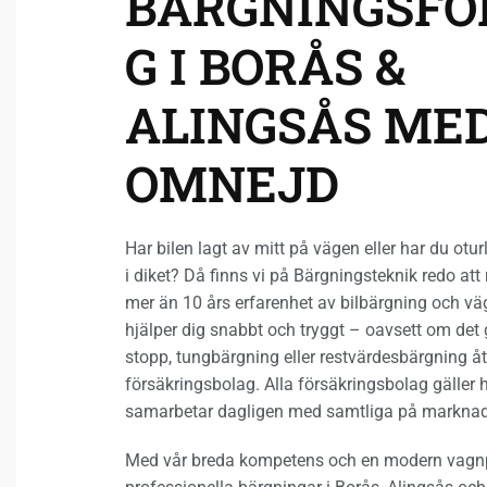
BÄRGNINGSFÖ
G I BORÅS &
ALINGSÅS ME
OMNEJD
Har bilen lagt av mitt på vägen eller har du otu
i diket? Då finns vi på Bärgningsteknik redo att 
mer än 10 års erfarenhet av bilbärgning och vä
hjälper dig snabbt och tryggt – oavsett om det gä
stopp, tungbärgning eller restvärdesbärgning åt
försäkringsbolag. Alla försäkringsbolag gäller h
samarbetar dagligen med samtliga på markna
Med vår breda kompetens och en modern vagnpa