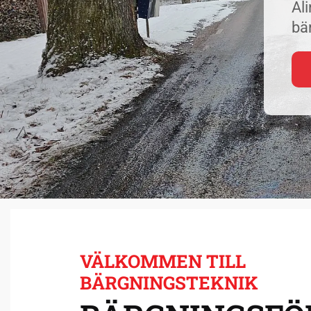
Al
bä
VÄLKOMMEN TILL
BÄRGNINGSTEKNIK