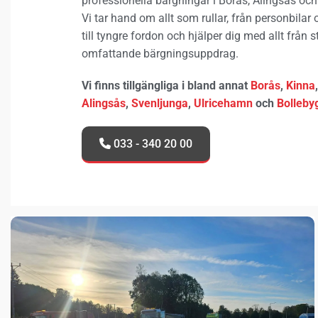
professionella bärgningar i Borås, Alingsås och
Vi tar hand om allt som rullar, från personbilar
till tyngre fordon och hjälper dig med allt från st
omfattande bärgningsuppdrag.
Vi finns tillgängliga i bland annat
Borås
,
Kinna
Alingsås
,
Svenljunga
,
Ulricehamn
och
Bolleby
033 - 340 20 00