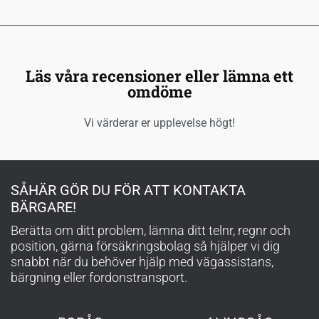
Läs våra recensioner eller lämna ett
omdöme
Vi värderar er upplevelse högt!
SÅHÄR GÖR DU FÖR ATT KONTAKTA
BÄRGARE!
Berätta om ditt problem, lämna ditt telnr, regnr och
position, gärna försäkringsbolag så hjälper vi dig
snabbt när du behöver hjälp med vägassistans,
bärgning eller fordonstransport.