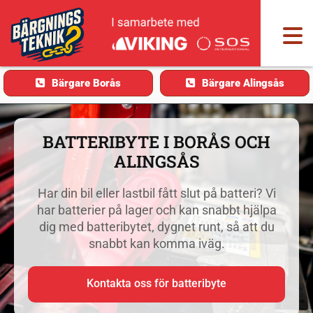
Bärgare Borås
Bärgare Alingsås
BATTERIBYTE I BORÅS OCH
ALINGSÅS
Har din bil eller lastbil fått slut på batteri? Vi
har batterier på lager och kan snabbt hjälpa
dig med batteribytet, dygnet runt, så att du
snabbt kan komma iväg.
Kontakta oss för batteribyte