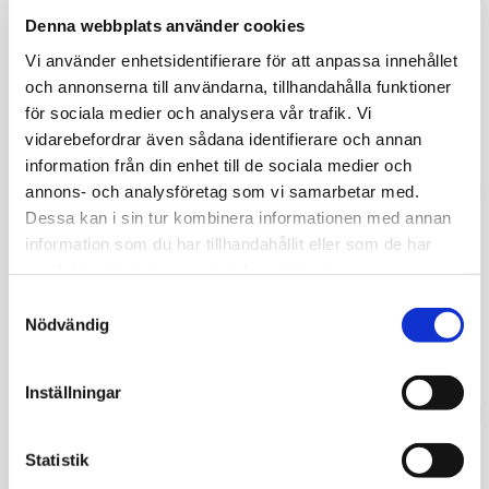
Denna webbplats använder cookies
SLITEN GENERATOR
Vi använder enhetsidentifierare för att anpassa innehållet
och annonserna till användarna, tillhandahålla funktioner
Generatorn är komponenten som laddar batteriet.
för sociala medier och analysera vår trafik. Vi
I vissa fall kan det vara generatorn som inte
vidarebefordrar även sådana identifierare och annan
laddar batteriet längre.
information från din enhet till de sociala medier och
annons- och analysföretag som vi samarbetar med.
Dessa kan i sin tur kombinera informationen med annan
information som du har tillhandahållit eller som de har
SLITEN MULTIRIBREM
samlat in när du har använt deras tjänster.
Multiribremmen är kopplad till motorn och
Samtyckesval
generatorn. Den ser till att generatorn drivs och
Nödvändig
faktiskt genererar laddning. Ibland kan den vara
sliten.
Inställningar
Statistik
FÖRBRUKNINGSVANOR