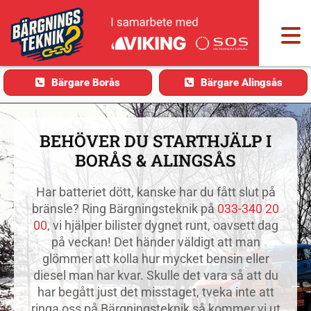
Bärgare Borås
Bärgare Alingsås
BEHÖVER DU STARTHJÄLP I
BORÅS & ALINGSÅS
Har batteriet dött, kanske har du fått slut på
bränsle? Ring Bärgningsteknik på
033-340 20
00
, vi hjälper bilister dygnet runt, oavsett dag
på veckan! Det händer väldigt att man
glömmer att kolla hur mycket bensin eller
diesel man har kvar. Skulle det vara så att du
har begått just det misstaget, tveka inte att
ringa oss på Bärgningsteknik så kommer vi ut