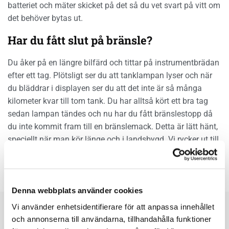
batteriet och mäter skicket på det så du vet svart på vitt om
det behöver bytas ut.
Har du fått slut på bränsle?
Du åker på en längre bilfärd och tittar på instrumentbrädan
efter ett tag. Plötsligt ser du att tanklampan lyser och när
du bläddrar i displayen ser du att det inte är så många
kilometer kvar till tom tank. Du har alltså kört ett bra tag
sedan lampan tändes och nu har du fått bränslestopp då
du inte kommit fram till en bränslemack. Detta är lätt hänt,
speciellt när man kör länge och i landsbygd. Vi rycker ut till
dig när du har fått stopp p.g.a. tom tank och tankar din bil
så att du kan köra vidare på din resa.
Denna webbplats använder cookies
Ring vår lokala bärgningsstation:
Vi använder enhetsidentifierare för att anpassa innehållet
och annonserna till användarna, tillhandahålla funktioner
Borås:
033-340 20 00