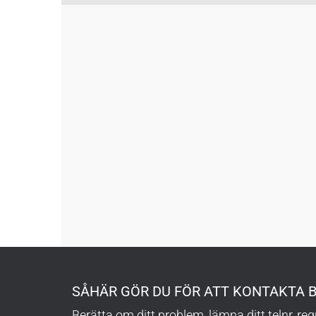
SÅHÄR GÖR DU FÖR ATT KONTAKTA 
Berätta om ditt problem, lämna ditt telnr, re