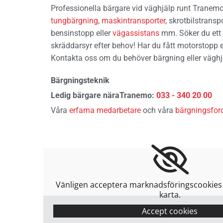
Professionella bärgare vid väghjälp runt Trane
tungbärgning
,
maskintransporter
, skrotbilstransp
bensinstopp eller
vägassistans
mm. Söker du ett 
skräddarsyr efter behov! Har du fått motorstopp e
Kontakta oss om du behöver bärgning eller väghj
Bärgningsteknik
Ledig bärgare näraTranemo:
033 - 340 20 00
Våra
erfarna medarbetare
och våra
bärgningsfor
Vänligen acceptera marknadsföringscookies 
karta.
Accept cookies