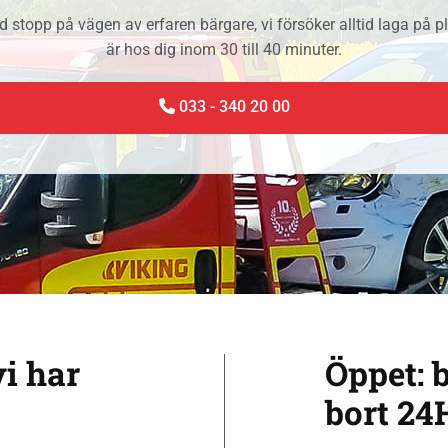
d stopp på vägen av erfaren bärgare, vi försöker alltid laga på pl
är hos dig inom 30 till 40 minuter.
033 - 340 20 00
vi har
Öppet: 
bort 24