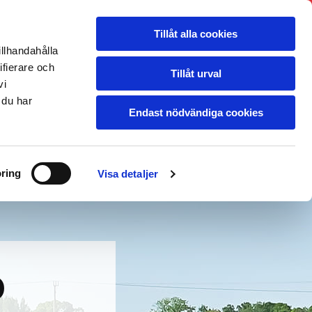
S
BÄRGNING
TRANSPORT
OM OSS
Tillåt alla cookies
illhandahålla
ifierare och
Tillåt urval
vi
BLOGG
KONTAKT
 du har
Endast nödvändiga cookies
Prisförfrågan transport
ring
Visa detaljer
O