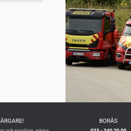
BÄRGARE!
BORÅS
gnr och position, gärna
033 - 340 20 00